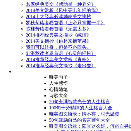
名家经典美文《感动是一种养分》
2014美文赏析《风中亮出年轻的旗》
2014十大经典必读励志美文摘抄
罗秋菊读者卷首语《上帝只掌握一半》
陈桂芳读者卷首语《无需太多》
2014推荐经典美文摘抄《纯洁》
2014美文摘抄《跳起来摘苹果》
我们可以转身，但是不必回头。
刘湛秋读者卷首语《心灵的轻松》
2014推荐经典美文赏析《青杨》
2014推荐经典美文摘抄《走出去》
唯美句子
人生感悟
心情随笔
诗歌大全
20句充满智慧光芒的人生格言
100句十分精辟的人生格言大全
唯美图文语录：情不弃，时光温暖
50句鼓励自己的名言警句大全
唯美图文语录：阳光这么好，何必自寻