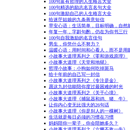
100句富有哲理的人生格言大全
100句精选的励志名言名句大全
100句激励自己的人生格言大全
给迷茫姑娘的九条善意短信
早安心语：生活简单，目标明确，自然
年复一年，字斟句酌，仍在为你书三行
100句自我激励的名言佳句
男生，你凭什么不努力？
温暖心语：用时间和心看人，而不是用
小故事大道理系列之《零和游戏原理》
小故事大道理《天堂和地狱》
哲理小故事：小狗如何吃掉斑马
给十年前的自己写一封信
小故事大道理系列之《专注是金》
愿这九封信能陪你度过最困难的时光
小故事大道理系列之《关于心境》
小故事大道理《捕鼠器和鸡、猪、牛》
让你内心变无比强大的26句话
小故事大道理《你是别人的一棵树》
生活就是每日必须的习惯在习惯
妈妈陪你一辈子，你会陪她多久？
小故事大道理系列之《六狮不敌一牛》