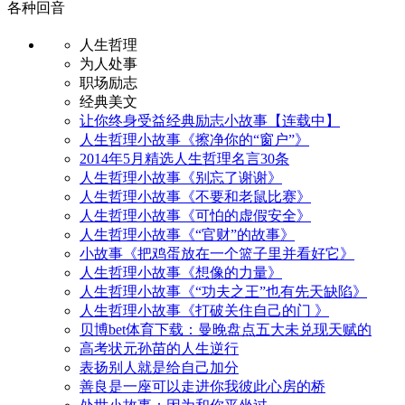
各种回音
人生哲理
为人处事
职场励志
经典美文
让你终身受益经典励志小故事【连载中】
人生哲理小故事《擦净你的“窗户”》
2014年5月精选人生哲理名言30条
人生哲理小故事《别忘了谢谢》
人生哲理小故事《不要和老鼠比赛》
人生哲理小故事《可怕的虚假安全》
人生哲理小故事《“官财”的故事》
小故事《把鸡蛋放在一个篮子里并看好它》
人生哲理小故事《想像的力量》
人生哲理小故事《“功夫之王”也有先天缺陷》
人生哲理小故事《打破关住自己的门 》
贝博bet体育下载：曼晚盘点五大未兑现天赋的
高考状元孙苗的人生逆行
表扬别人就是给自己加分
善良是一座可以走进你我彼此心房的桥