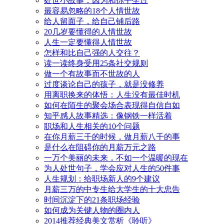
处世小故事：因为和你平坐过
最容易忽略的18个人情世故
给人留面子，给自己铺后路
20几岁要懂得的人情世故
人生一定要懂得人情世故
怎样和比自己强的人交往？
读一读终身受用25条社交规则
做一个有故事而不世故的人
过度谈论自己的孩子，就是没修养
用离职换来的体悟：人生没有最佳时机
如何在陌生的聚会场合表现得自信自如
知乎感人故事精选：像钢铁一样活着
职场和人生相关的10个问题
在你月薪三千的时候，做月薪八千的事
是什么在阻碍你的月薪万元之路
一万个美丽的未来，不如一个温暖的现在
为人处世句子，学会应对人生的50件事
人生规划：给职场新人的9个建议
月薪三万的中专生给大学生的十大忠告
时间沉淀下的21条职场经验
如何成为关键人物的圈内人
2014推荐经典美文赏析《聆听》