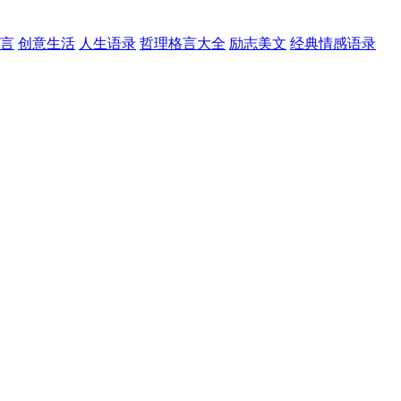
言
创意生活
人生语录
哲理格言大全
励志美文
经典情感语录