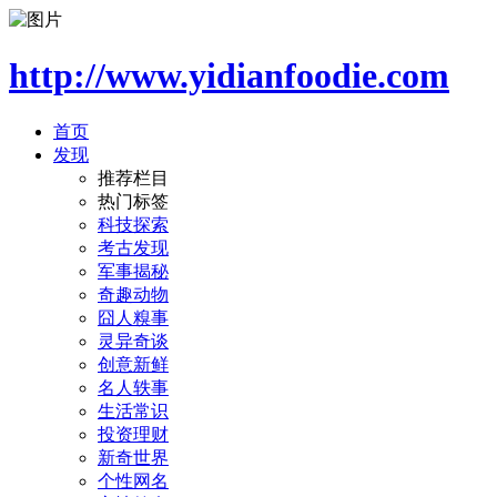
http://www.yidianfoodie.com
首页
发现
推荐栏目
热门标签
科技探索
考古发现
军事揭秘
奇趣动物
囧人糗事
灵异奇谈
创意新鲜
名人轶事
生活常识
投资理财
新奇世界
个性网名