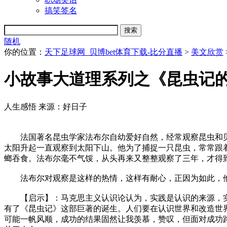
搞笑签名
随机
你的位置：
天下足球网_贝博bet体育下载-比分直播
>
美文欣赏
小故事大道理系列之《昆虫记
人生感悟
来源：好日子
法国著名昆虫学家法布尔自幼爱好自然，经常观察昆虫和贝
太阳升起一直观察到太阳下山。他为了捕捉一只昆虫，常常跟着
螂吞食。法布尔毫不气馁，从头再来又整整观察了三年，才得
法布尔对观察是这样的热情，这样有耐心，正因为如此，他
【启示】：马克思主义认识论认为，实践是认识的来源，实
有了《昆虫记》这部巨著的诞生。人们要在认识世界和改造世
可能一帆风顺，成功的结果固然让我羡慕，赞叹，但面对成功