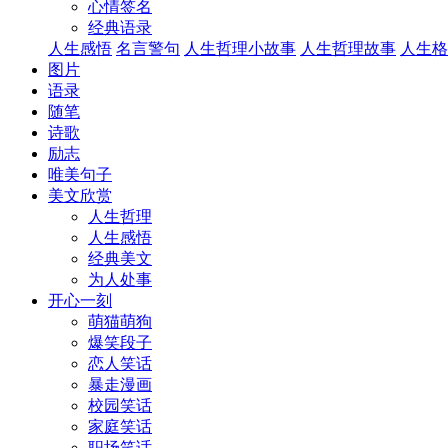
心情签名
经典语录
人生感悟
名言警句
人生哲理小故事
人生哲理故事
人生格
图片
语录
随笔
诗歌
励志
唯美句子
美文欣赏
人生哲理
人生感悟
经典美文
为人处事
开心一刻
萌猫萌狗
爆笑段子
恋人笑话
暴走漫画
校园笑话
家庭笑话
职场笑话