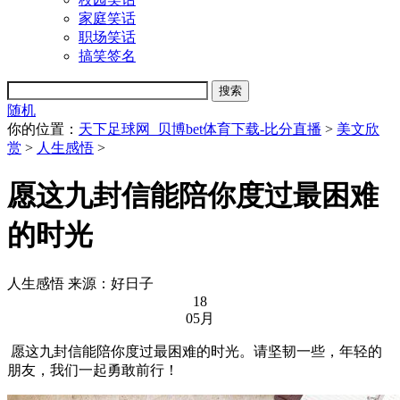
家庭笑话
职场笑话
搞笑签名
随机
你的位置：
天下足球网_贝博bet体育下载-比分直播
>
美文欣
赏
>
人生感悟
>
愿这九封信能陪你度过最困难
的时光
人生感悟
来源：好日子
18
05月
愿这九封信能陪你度过最困难的时光。请坚韧一些，年轻的
朋友，我们一起勇敢前行！