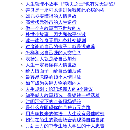
人生哲理小故事《“功夫之王”也有先天缺陷》
善良是一座可以走进你我彼此心房的桥
20几岁要懂得的人情世故
高考状元孙苗的人生逆行
做一个有故事而不世故的人
处世小故事：因为和你平坐过
读一读终身受用25条社交规则
过度谈论自己的孩子，就是没修养
怎样和比自己强的人交往？
表扬别人就是给自己加分
人生一定要懂得人情世故
给人留面子，给自己铺后路
最容易忽略的18个人情世故
如何成为关键人物的圈内人
人生规划：给职场新人的9个建议
知乎感人故事精选：像钢铁一样活着
时间沉淀下的21条职场经验
是什么在阻碍你的月薪万元之路
用离职换来的体悟：人生没有最佳时机
如何在陌生的聚会场合表现得自信自如
月薪三万的中专生给大学生的十大忠告