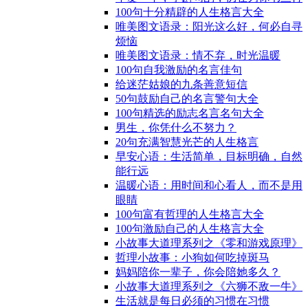
100句十分精辟的人生格言大全
唯美图文语录：阳光这么好，何必自寻
烦恼
唯美图文语录：情不弃，时光温暖
100句自我激励的名言佳句
给迷茫姑娘的九条善意短信
50句鼓励自己的名言警句大全
100句精选的励志名言名句大全
男生，你凭什么不努力？
20句充满智慧光芒的人生格言
早安心语：生活简单，目标明确，自然
能行远
温暖心语：用时间和心看人，而不是用
眼睛
100句富有哲理的人生格言大全
100句激励自己的人生格言大全
小故事大道理系列之《零和游戏原理》
哲理小故事：小狗如何吃掉斑马
妈妈陪你一辈子，你会陪她多久？
小故事大道理系列之《六狮不敌一牛》
生活就是每日必须的习惯在习惯