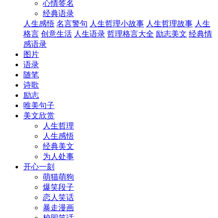
心情签名
经典语录
人生感悟
名言警句
人生哲理小故事
人生哲理故事
人生
格言
创意生活
人生语录
哲理格言大全
励志美文
经典情
感语录
图片
语录
随笔
诗歌
励志
唯美句子
美文欣赏
人生哲理
人生感悟
经典美文
为人处事
开心一刻
萌猫萌狗
爆笑段子
恋人笑话
暴走漫画
校园笑话