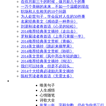
在你月薪三千的时候，做月薪八千的事
一万个美丽的未来，不如一个温暖的现在
职场和人生相关的10个问题
为人处世句子，学会应对人生的50件事
名家经典美文《感动是一种养分》
刘湛秋读者卷首语《心灵的轻松》
2014推荐经典美文摘抄《走出去》
罗秋菊读者卷首语《上帝只掌握一半》
2014推荐经典美文赏析《青杨》
2014美文摘抄《跳起来摘苹果》
2014推荐经典美文赏析《聆听》
2014美文赏析《风中亮出年轻的旗》
2014推荐经典美文摘抄《纯洁》
我们可以转身，但是不必回头。
2014十大经典必读励志美文摘抄
陈桂芳读者卷首语《无需太多》
唯美句子
人生感悟
心情随笔
诗歌大全
年复一年，字斟句酌，仍在为你书三行