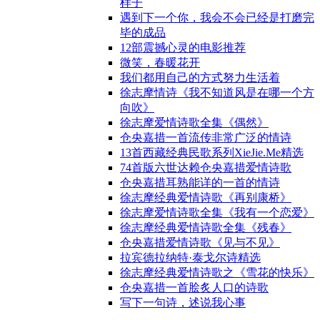
样子
遇到下一个你，我会不会已经是打磨完
毕的成品
12部震撼心灵的电影推荐
微笑，春暖花开
我们都用自己的方式努力生活着
徐志摩情诗《我不知道风是在哪一个方
向吹》
徐志摩爱情诗歌全集《偶然》
仓央嘉措一首流传非常广泛的情诗
13首西藏经典民歌系列XieJie.Me精选
74首版六世达赖仓央嘉措爱情诗歌
仓央嘉措耳熟能详的一首的情诗
徐志摩经典爱情诗歌《再别康桥》
徐志摩爱情诗歌全集《我有一个恋爱》
徐志摩经典爱情诗歌全集《残春》
仓央嘉措爱情诗歌《见与不见》
拉宾德拉纳特·泰戈尔诗精选
徐志摩经典爱情诗歌之《雪花的快乐》
仓央嘉措一首脍炙人口的诗歌
写下一句诗，述说我心事