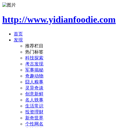
http://www.yidianfoodie.com
首页
发现
推荐栏目
热门标签
科技探索
考古发现
军事揭秘
奇趣动物
囧人糗事
灵异奇谈
创意新鲜
名人轶事
生活常识
投资理财
新奇世界
个性网名