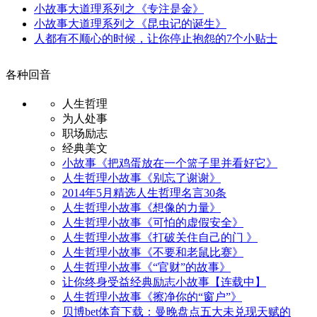
小故事大道理系列之《专注是金》
小故事大道理系列之《昆虫记的诞生》
人都有不顺心的时候，让你停止抱怨的7个小贴士
各种回音
人生哲理
为人处事
职场励志
经典美文
小故事《把鸡蛋放在一个篮子里并看好它》
人生哲理小故事《别忘了谢谢》
2014年5月精选人生哲理名言30条
人生哲理小故事《想像的力量》
人生哲理小故事《可怕的虚假安全》
人生哲理小故事《打破关住自己的门 》
人生哲理小故事《不要和老鼠比赛》
人生哲理小故事《“官财”的故事》
让你终身受益经典励志小故事【连载中】
人生哲理小故事《擦净你的“窗户”》
贝博bet体育下载：曼晚盘点五大未兑现天赋的