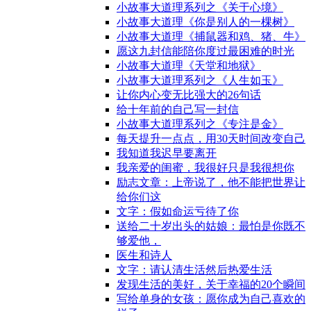
小故事大道理系列之《关于心境》
小故事大道理《你是别人的一棵树》
小故事大道理《捕鼠器和鸡、猪、牛》
愿这九封信能陪你度过最困难的时光
小故事大道理《天堂和地狱》
小故事大道理系列之《人生如玉》
让你内心变无比强大的26句话
给十年前的自己写一封信
小故事大道理系列之《专注是金》
每天提升一点点，用30天时间改变自己
我知道我迟早要离开
我亲爱的闺蜜，我很好只是我很想你
励志文章：上帝说了，他不能把世界让
给你们这
文字：假如命运亏待了你
送给二十岁出头的姑娘：最怕是你既不
够爱他，
医生和诗人
文字：请认清生活然后热爱生活
发现生活的美好，关于幸福的20个瞬间
写给单身的女孩：愿你成为自己喜欢的